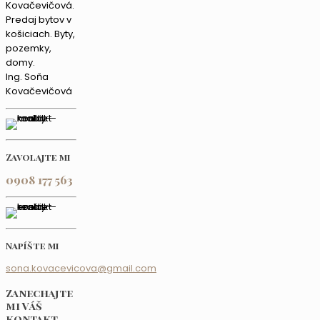
Ing. Soňa
Kovačevičová
Zavolajte mi
0908 177 563
Napíšte mi
sona.kovacevicova@gmail.com
Zanechajte
mi Váš
kontakt,