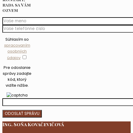
rada sa Vám
ozvem
Súhlasím so
spracovaním
osobných
údajov
Pre odoslanie
správy zadajte
kód, ktorý
vidíte nižšie.
Ing. Soňa Kovačevičová