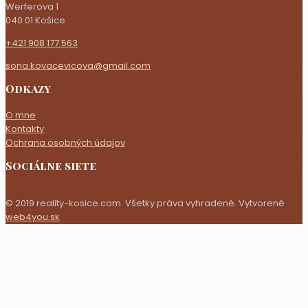
Werferova 1
040 01 Košice
+421 908 177 563
sona.kovacevicova@gmail.com
Odkazy
O mne
Kontakty
Ochrana osobných údajov
Sociálne siete
© 2019 reality-kosice.com. Všetky práva vyhradené. Vytvorené
web4you.sk